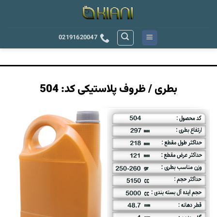
رش
ه
حتوا
02191620047
بطری / ظروف پلاستیکی کد: 504