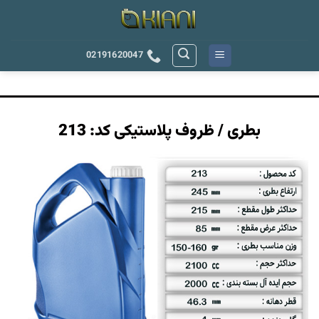
رش
ه
حتوا
02191620047
بطری / ظروف پلاستیکی کد: 213