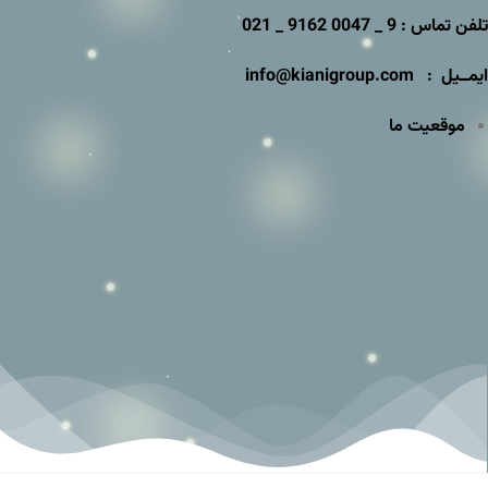
تلفن تماس : 9 _ 0047 9162 _ 021
ایمــیل : info@kianigroup.com
موقعیت ما