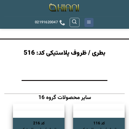
رش
ه
حتوا
02191620047
بطری / ظروف پلاستیکی کد: 516
سایر محصولات گروه 16
کد 116
کد 216