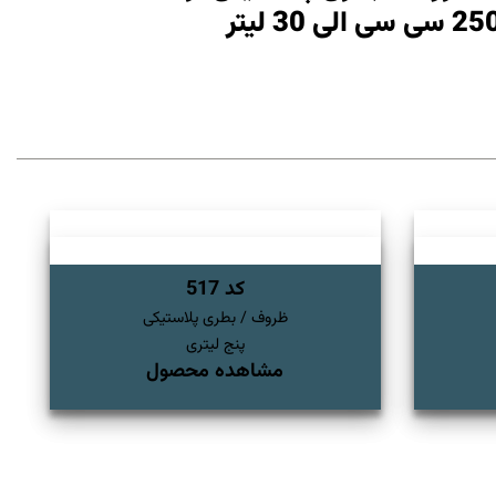
کد 517
ظروف / بطری پلاستیکی
پنج لیتری
مشاهده محصول