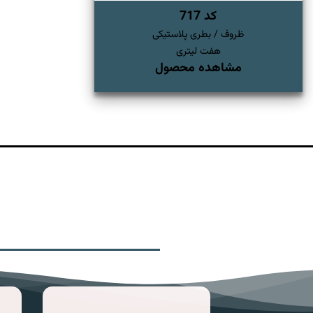
کد 717
ظروف / بطری پلاستیکی
هفت لیتری
مشاهده محصول