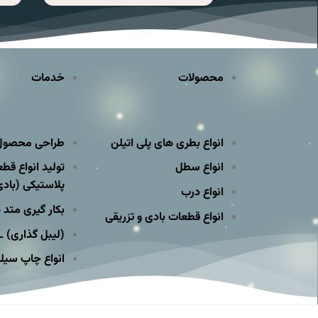
محصولات
خدمات
انواع بطری های پلی اتیلن
طراحی محصول 
انواع سطل
تولید انواع قط
پلاستیکی (بادی
انواع درب
بکار گیری متد 
انواع قطعات بادی و تزریقی
(لیبل گذاری) BML_IML
انواع چاپ سیلک