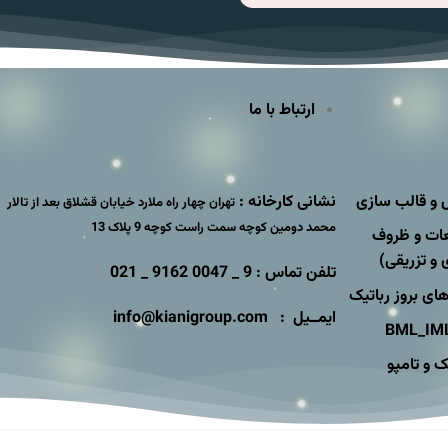
ارتباط با ما
و قالب سازی
نشانی کارخانه :
تهران چهار راه ملارد خیابان قشلاق بعد از تالار
محمد دومین کوچه سمت راست کوچه 9 پلاک 13
عات و ظروف
 و تزریقی)
تلفن تماس : 9 _ 0047 9162 _ 021
های بروز رباتیک
ایمــیل : info@kianigroup.com
 و تامپو