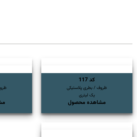
کد 117
ظروف / بطری پلاستیکی
ظروف
یک لیتری
مشاهده محصول
مش