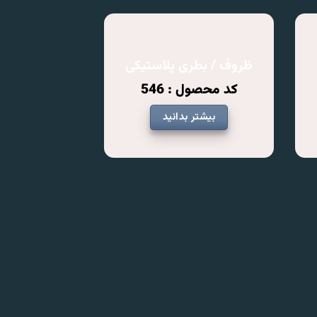
ظروف / بطری پلاستیکی
کد محصول : 546
بیشتر بدانید