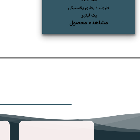
کد 127
ظروف / بطری پلاستیکی
یک لیتری
مشاهده محصول