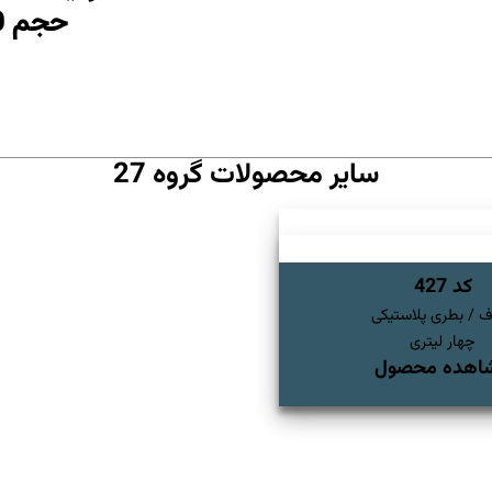
حجم 250 سی سی الی 30 لیتر
سایر محصولات گروه 27
کد 427
 / بطری پلاستیکی
چهار لیتری
اهده محصول