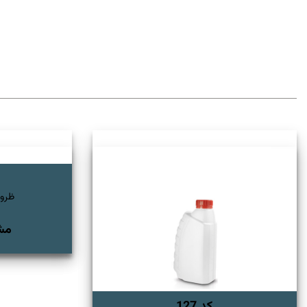
ظروف
مش