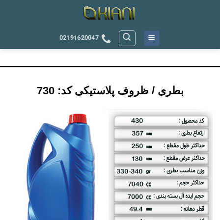
رش
ه
حتوا
02191620047
بطری / ظروف پلاستیکی کد: 730