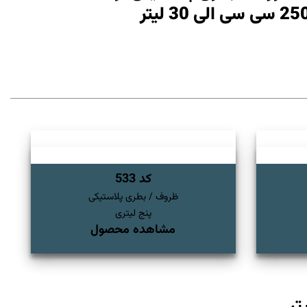
کد 533
ظروف / بطری پلاستیکی
پنج لیتری
مشاهده محصول
تر