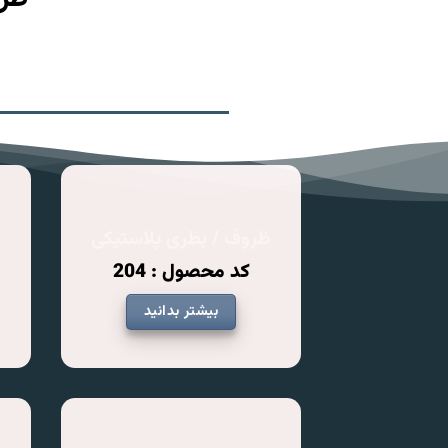
ظروف / بطری پلاستیکی
ظ
کد محصول : 204
بیشتر بدانید