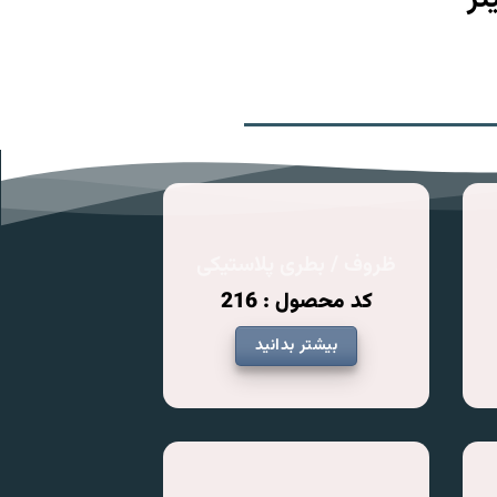
ظروف / بطری پلاستیکی
کد محصول : 216
بیشتر بدانید