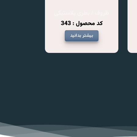
ظروف / بطری پلاستیکی
کد محصول : 343
بیشتر بدانید