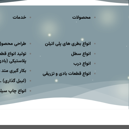
محصولات
خدمات
انواع بطری های پلی اتیلن
طراحی محصول 
انواع سطل
تولید انواع قط
پلاستیکی (بادی
انواع درب
بکار گیری متد 
انواع قطعات بادی و تزریقی
(لیبل گذاری) BML_IML
انواع چاپ سیلک