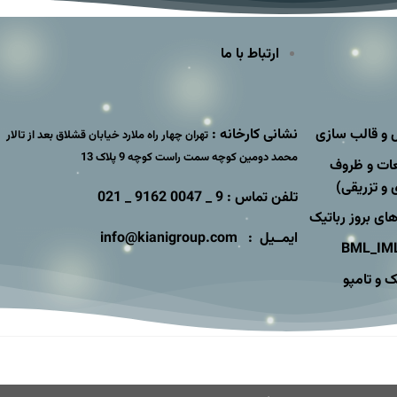
ارتباط با ما
و قالب سازی
نشانی کارخانه :
تهران چهار راه ملارد خیابان قشلاق بعد از تالار
محمد دومین کوچه سمت راست کوچه 9 پلاک 13
عات و ظروف
 و تزریقی)
تلفن تماس : 9 _ 0047 9162 _ 021
های بروز رباتیک
ایمــیل : info@kianigroup.com
 و تامپو