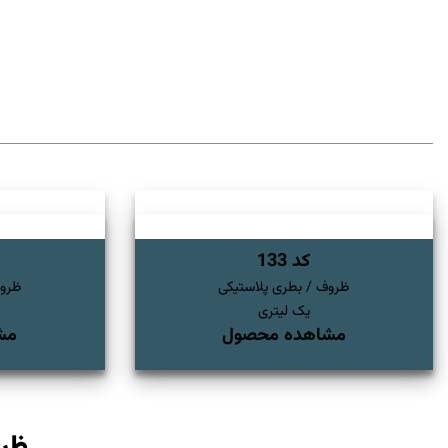
کد 133
ظروف / بطری پلاستیکی
ظروف
یک لیتری
مشاهده محصول
مش
ظرو