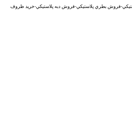
لاستيکي-فروش بطري پلاستيکي-فروش دبه پلاستيکي-خريد ظروف