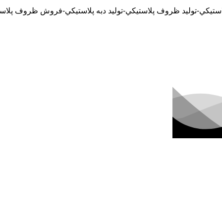
لاستيکي-توليد ظروف پلاستيکي-توليد دبه پلاستيکي-فروش ظروف پ