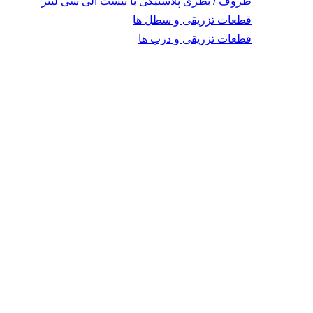
ظروف / بطری پلاستیکی با بیست الی سی لیتر
قطعات تزریقی و سطل ها
قطعات تزریقی و درب ها