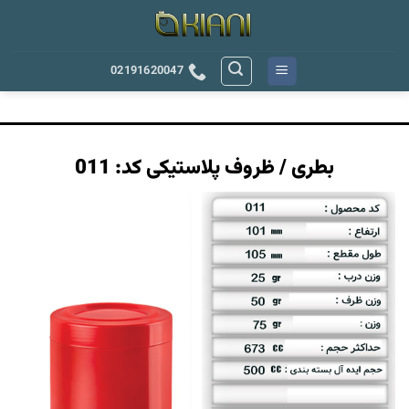
رش
ه
حتوا
02191620047
بطری / ظروف پلاستیکی کد: 011