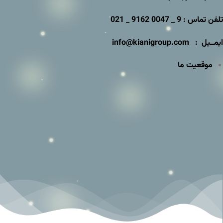
تلفن تماس : 9 _ 0047 9162 _ 021
ایمــیل : info@kianigroup.com
موقعیت ما