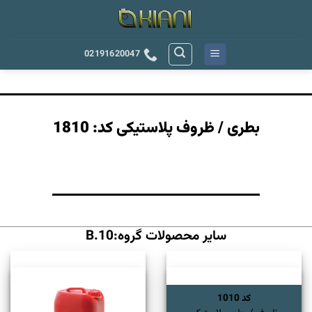
رش
ه
حتوا
02191620047
بطری / ظروف پلاستیکی کد: 1810
سایر محصولات گروه:B.10
کد 1010