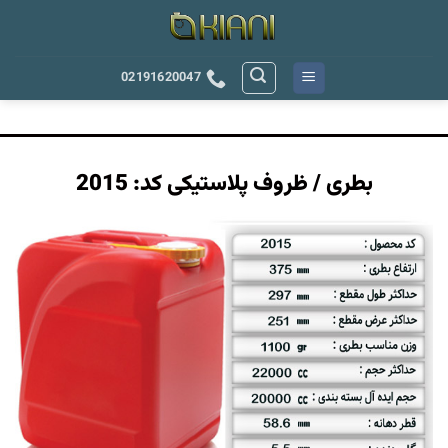
رش
ه
حتوا
02191620047
بطری / ظروف پلاستیکی کد: 2015