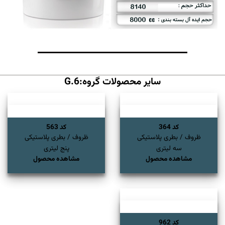
سایر محصولات گروه:G.6
کد 364
کد 563
ظروف / بطری پلاستیکی
ظروف / بطری پلاستیکی
سه لیتری
پنج لیتری
مشاهده محصول
مشاهده محصول
کد 962