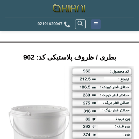
رش
ه
حتوا
02191620047
بطری / ظروف پلاستیکی کد: 962